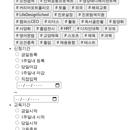
# 모션캡쳐
# 산학공동프로젝트
# 영상애니메이션트랙
# 커리어포트폴리오
# 토플
# 외국
# 해외교류
# LifeDesignSchool
# 진로설정
# 진로탐색지원
# 캠퍼스CEO
# 리더스
# 활동
# 독서골든벨
# 동양화
# 서양화
# 졸업전시
# HRT
# 디자인대학
# 모트
# 영어문법
# 교양체육
# 스포츠
# 체육
# 과목
# 요건충족
# 졸업
# 채용동향
# 테스트
신청기간
금일등록
1주일내 등록
당일마감
1주일내 마감
직접입력
~
교육기간
금일시작
1주일내 시작
당일시작
교육종료