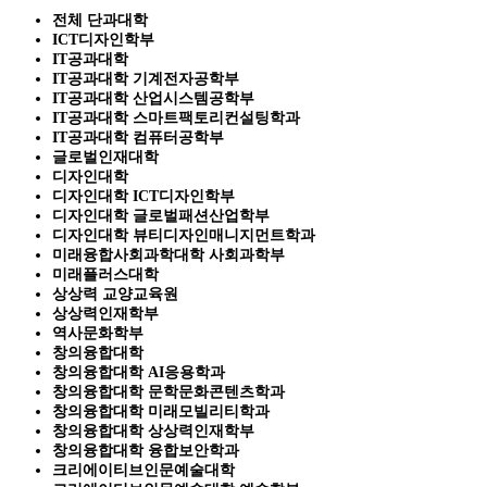
전체 단과대학
ICT디자인학부
IT공과대학
IT공과대학 기계전자공학부
IT공과대학 산업시스템공학부
IT공과대학 스마트팩토리컨설팅학과
IT공과대학 컴퓨터공학부
글로벌인재대학
디자인대학
디자인대학 ICT디자인학부
디자인대학 글로벌패션산업학부
디자인대학 뷰티디자인매니지먼트학과
미래융합사회과학대학 사회과학부
미래플러스대학
상상력 교양교육원
상상력인재학부
역사문화학부
창의융합대학
창의융합대학 AI응용학과
창의융합대학 문학문화콘텐츠학과
창의융합대학 미래모빌리티학과
창의융합대학 상상력인재학부
창의융합대학 융합보안학과
크리에이티브인문예술대학