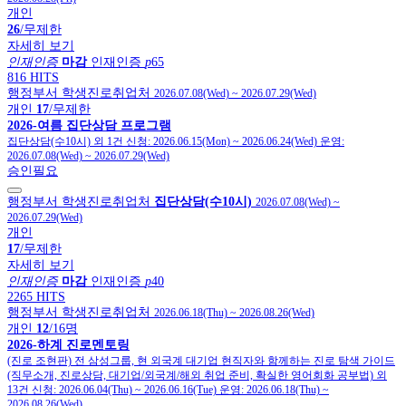
개인
26
/무제한
자세히 보기
인재인증
마감
인재인증
p
65
816 HITS
행정부서 학생진로취업처
2026.07.08(Wed)
~
2026.07.29(Wed)
개인
17
/무제한
2026-여름 집단상담 프로그램
집단상담(수10시) 외 1건
신청:
2026.06.15(Mon)
~
2026.06.24(Wed)
운영:
2026.07.08(Wed)
~
2026.07.29(Wed)
승인필요
행정부서 학생진로취업처
집단상담(수10시)
2026.07.08(Wed)
~
2026.07.29(Wed)
개인
17
/무제한
자세히 보기
인재인증
마감
인재인증
p
40
2265 HITS
행정부서 학생진로취업처
2026.06.18(Thu)
~
2026.08.26(Wed)
개인
12
/16명
2026-하계 진로멘토링
(진로 조현판) 전 삼성그룹, 현 외국계 대기업 현직자와 함께하는 진로 탐색 가이드
(직무소개, 진로상담, 대기업/외국계/해외 취업 준비, 확실한 영어회화 공부법) 외
13건
신청:
2026.06.04(Thu)
~
2026.06.16(Tue)
운영:
2026.06.18(Thu)
~
2026.08.26(Wed)