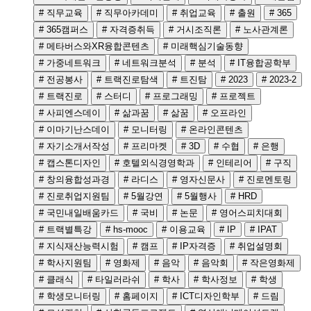
# 직무교육
# 직무아카데미
# 취업교육
# 출원
# 365
# 365캠퍼스
# 자격증취득
# 거시조직론
# 노사관계론
# 메타버스와XR융합콘텐츠
# 미래핵심기술동향
# 가중네트워크
# 네트워크분석
# 분석
# IT융합공학부
# 전공봉사
# 트랙진로탐색
# 트진탐
# 2023
# 2023-2
# 트랙진로
# 스터디
# 프로그래밍
# 프로젝트
# 사피엔스데이
# 삶과꿈
# 삶꿈
# 오프라인
# 이마기난스데이
# 모니터링
# 온라인콘텐츠
# 자기소개서작성
# 프리마켓
# 3D
# 수협
# 은행
# 캡스톤디자인
# 호텔외식경영학과
# 인테리어
# 구직
# 창의융합성과경
# 라디스
# 영자신문사
# 진로멘토링
# 진로취업지원팀
# 5월강연
# 5월행사
# HRD
# 국민내일배움카드
# 국비
# 논문
# 영어스피치대회
# 트랙별특강
# hs-mooc
# 이용교육
# IP
# IPAT
# 지식재산능력시험
# 캠프
# IP자격증
# 취업설명회
# 학사지원팀
# 영화제
# 음악
# 음악회
# 작은영화제
# 클래식
# 타일러라쉬
# 학사
# 학사정보
# 학생
# 학생모니터링
# 홈페이지
# ICT디자인학부
# 드림