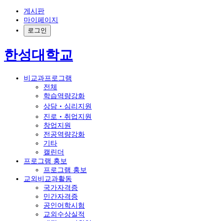
게시판
마이페이지
로그인
한성대학교
비교과프로그램
전체
학습역량강화
상담‧심리지원
진로‧취업지원
창업지원
전공역량강화
기타
캘린더
프로그램 홍보
프로그램 홍보
교외비교과활동
국가자격증
민간자격증
공인어학시험
교외수상실적