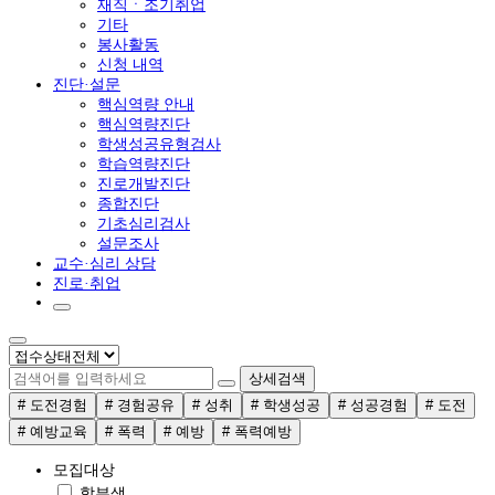
재직ㆍ조기취업
기타
봉사활동
신청 내역
진단·설문
핵심역량 안내
핵심역량진단
학생성공유형검사
학습역량진단
진로개발진단
종합진단
기초심리검사
설문조사
교수·심리 상담
진로·취업
상세검색
# 도전경험
# 경험공유
# 성취
# 학생성공
# 성공경험
# 도전
# 예방교육
# 폭력
# 예방
# 폭력예방
모집대상
학부생