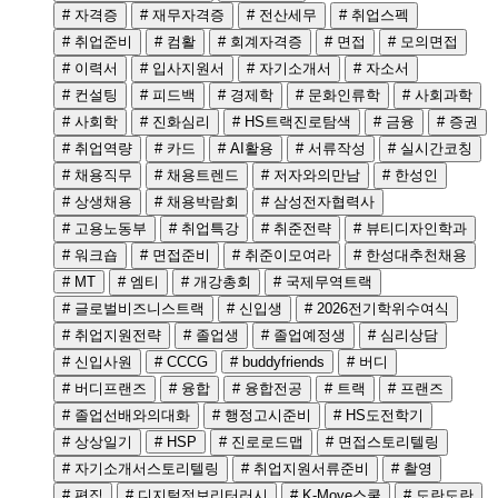
# 자격증
# 재무자격증
# 전산세무
# 취업스펙
# 취업준비
# 컴활
# 회계자격증
# 면접
# 모의면접
# 이력서
# 입사지원서
# 자기소개서
# 자소서
# 컨설팅
# 피드백
# 경제학
# 문화인류학
# 사회과학
# 사회학
# 진화심리
# HS트랙진로탐색
# 금융
# 증권
# 취업역량
# 카드
# AI활용
# 서류작성
# 실시간코칭
# 채용직무
# 채용트렌드
# 저자와의만남
# 한성인
# 상생채용
# 채용박람회
# 삼성전자협력사
# 고용노동부
# 취업특강
# 취준전략
# 뷰티디자인학과
# 워크숍
# 면접준비
# 취준이모여라
# 한성대추천채용
# MT
# 엠티
# 개강총회
# 국제무역트랙
# 글로벌비즈니스트랙
# 신입생
# 2026전기학위수여식
# 취업지원전략
# 졸업생
# 졸업예정생
# 심리상담
# 신입사원
# CCCG
# buddyfriends
# 버디
# 버디프랜즈
# 융합
# 융합전공
# 트랙
# 프랜즈
# 졸업선배와의대화
# 행정고시준비
# HS도전학기
# 상상일기
# HSP
# 진로로드맵
# 면접스토리텔링
# 자기소개서스토리텔링
# 취업지원서류준비
# 촬영
# 편집
# 디지털정보리터러시
# K-Move스쿨
# 도란도란