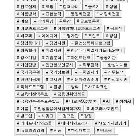
# 진로설계
# 코칭
# 합격사례
# 글쓰기
# 상담
# 여름방학
# 표현능력
# 동양화전공
# 서양화전공
# 예술
# 작가특강
# 특강
# 글로벌동행
# 비교과프로그램
# 여름방학비교과프로그램
# 공모전
# 비교과
# 아이디어
# 평가단
# 포인트
# 창업
# 창업동아리
# 창업지원
# 졸업생특화프로그램
# 최종합격
# 취업지원
# 한성대대학일자리플러스센터
# 강소기업
# 기업분석
# 아몬드앤코
# 공공기관
# 기업탐방
# 인천항보안공사
# 직무탐색
# 한성대대플
# 국가공무원
# 국가정보원
# 대학일자리
# 직무분석
# 하반기공채
# 고시반
# 전문자격증준비
# 한성고시반
# 특화프로그램
# 글방
# 방학
# 사고와표현
# 교육비전액무료
# 금융권취업성공
# 금융연수원수료증발급
# 비교과50pt부여
# AI
# 생성AI
# 여름
# 일상활용에서앱제작까지
# 비교과50포인트
# 빌드업
# 재맞고
# 점프업
# 강점
# 라이프디자인스쿨
# 태니지먼트검사
# hs오리지널강의
# hs프라임강의
# 전공
# 한성대학교
# 멘토링