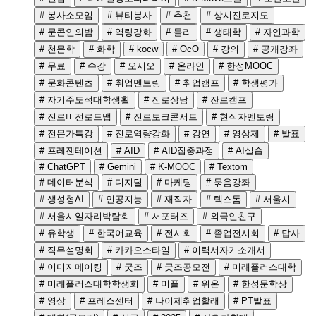
# 봉사소모임
# 뷰티봉사
# 추천
# 상시진로지도
# 문콘인의밤
# 역량강화
# 물리
# 생태학
# 자연과학
# 천문학
# 화학
# kocw
# OcO
# 강의
# 공개강좌
# 무료
# 수강
# 오시오
# 온라인
# 한성MOOC
# 문화콘텐츠
# 취업멘토링
# 취업캠프
# 학생평가
# 자기주도적대학생활
# 진로상담
# 잔로캠프
# 진로비전로드맵
# 진로토크콘서트
# 현직자멘토링
# 전문가특강
# 진로역량강화
# 강연
# 영상제
# 발표
# 프레젠테이션
# AID
# AID집중과정
# AI실습
# ChatGPT
# Gemini
# K-MOOC
# Textom
# 데이터분석
# 디지털
# 마케팅
# 묶음강좌
# 생성형AI
# 인공지능
# 재직자
# 텍스톰
# 서울시
# 서울시일자리박람회
# 서포터즈
# 외국인친구
# 유학생
# 한국어교육
# 전시회
# 졸업전시회
# 답사
# 직무설명회
# 카카오스타일
# 이력서자기소개서
# 이미지메이킹
# 굿즈
# 굿즈공모전
# 미래플러스대학
# 미래플러스대학학생회
# 미플
# 위온
# 한성문학상
# 영상
# 프레스센터
# 나이제취업할래
# PT발표