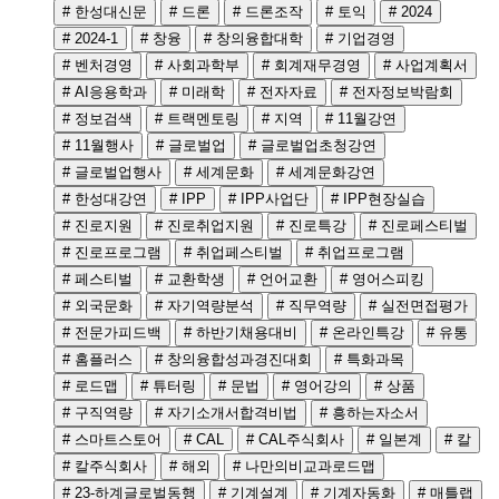
# 한성대신문
# 드론
# 드론조작
# 토익
# 2024
# 2024-1
# 창융
# 창의융합대학
# 기업경영
# 벤처경영
# 사회과학부
# 회계재무경영
# 사업계획서
# AI응용학과
# 미래학
# 전자자료
# 전자정보박람회
# 정보검색
# 트랙멘토링
# 지역
# 11월강연
# 11월행사
# 글로벌업
# 글로벌업초청강연
# 글로벌업행사
# 세계문화
# 세계문화강연
# 한성대강연
# IPP
# IPP사업단
# IPP현장실습
# 진로지원
# 진로취업지원
# 진로특강
# 진로페스티벌
# 진로프로그램
# 취업페스티벌
# 취업프로그램
# 페스티벌
# 교환학생
# 언어교환
# 영어스피킹
# 외국문화
# 자기역량분석
# 직무역량
# 실전면접평가
# 전문가피드백
# 하반기채용대비
# 온라인특강
# 유통
# 홈플러스
# 창의융합성과경진대회
# 특화과목
# 로드맵
# 튜터링
# 문법
# 영어강의
# 상품
# 구직역량
# 자기소개서합격비법
# 흥하는자소서
# 스마트스토어
# CAL
# CAL주식회사
# 일본계
# 칼
# 칼주식회사
# 해외
# 나만의비교과로드맵
# 23-하계글로벌동행
# 기계설계
# 기계자동화
# 매틀랩