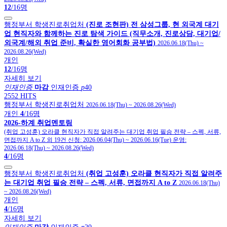
12
/16명
행정부서 학생진로취업처
(진로 조현판) 전 삼성그룹, 현 외국계 대기
업 현직자와 함께하는 진로 탐색 가이드 (직무소개, 진로상담, 대기업/
외국계/해외 취업 준비, 확실한 영어회화 공부법)
2026.06.18(Thu)
~
2026.08.26(Wed)
개인
12
/16명
자세히 보기
인재인증
마감
인재인증
p
40
2552 HITS
행정부서 학생진로취업처
2026.06.18(Thu)
~
2026.08.26(Wed)
개인
4
/16명
2026-하계 취업멘토링
(취업 고성훈) 오라클 현직자가 직접 알려주는 대기업 취업 필승 전략 – 스펙, 서류,
면접까지 A to Z 외 19건
신청:
2026.06.04(Thu)
~
2026.06.16(Tue)
운영:
2026.06.18(Thu)
~
2026.08.26(Wed)
4
/16명
행정부서 학생진로취업처
(취업 고성훈) 오라클 현직자가 직접 알려주
는 대기업 취업 필승 전략 – 스펙, 서류, 면접까지 A to Z
2026.06.18(Thu)
~
2026.08.26(Wed)
개인
4
/16명
자세히 보기