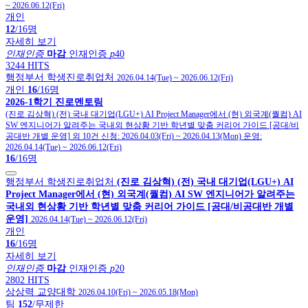
~
2026.06.12(Fri)
개인
12
/16명
자세히 보기
인재인증
마감
인재인증
p
40
3244 HITS
행정부서 학생진로취업처
2026.04.14(Tue)
~
2026.06.12(Fri)
개인
16
/16명
2026-1학기 진로멘토링
(진로 김상혁) (전) 국내 대기업(LGU+) AI Project Manager에서 (현) 외국계(퀄컴) AI
SW 엔지니어가 알려주는 국내외 현상황 기반 학년별 맞춤 커리어 가이드 [공대/비
공대반 개별 운영] 외 10건
신청:
2026.04.03(Fri)
~
2026.04.13(Mon)
운영:
2026.04.14(Tue)
~
2026.06.12(Fri)
16
/16명
행정부서 학생진로취업처
(진로 김상혁) (전) 국내 대기업(LGU+) AI
Project Manager에서 (현) 외국계(퀄컴) AI SW 엔지니어가 알려주는
국내외 현상황 기반 학년별 맞춤 커리어 가이드 [공대/비공대반 개별
운영]
2026.04.14(Tue)
~
2026.06.12(Fri)
개인
16
/16명
자세히 보기
인재인증
마감
인재인증
p
20
2802 HITS
상상력 교양대학
2026.04.10(Fri)
~
2026.05.18(Mon)
팀
152
/무제한