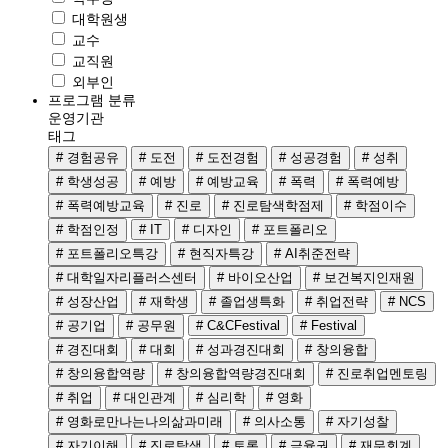
대학원생
교수
교직원
외부인
프로그램 분류
운영기관
태그
# 경험공유
# 도전
# 도전경험
# 성공경험
# 성취
# 학생성공
# 예방
# 예방교육
# 폭력
# 폭력예방
# 폭력예방교육
# 진로
# 진로탐색학점제
# 학점이수
# 학점인정
# IT
# 디자인
# 포트폴리오
# 포트폴리오특강
# 현직자특강
# AI취준전략
# 대학일자리플러스센터
# 바이오산업
# 보건복지인재원
# 성장산업
# 재학생
# 졸업생특화
# 취업전략
# NCS
# 공기업
# 공무원
# C&CFestival
# Festival
# 경진대회
# 대회
# 성과경진대회
# 창의융합
# 창의융합역량
# 창의융합역량경진대회
# 진로취업멘토링
# 취업
# 대인관계
# 심리학
# 영화
# 영화로만나는나의삶과미래
# 의사소통
# 자기성찰
# 자기이해
# 진로탐색
# 토론
# 금융권
# 재무회계