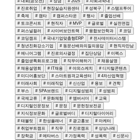
# 대회(공모전)
# 상금
# 2025
# 사회과학대
# 진로취업
# 현장실습지원센터
# 성북구
# 스탬프투어
# 축제
# 캠타
# 캠퍼스타운
# 행사
# 졸업선배
# 토크콘서트
# 현직자
# MVP
# 글로벌
# 실전면접
# 퍼스널컬러
# 사이버보안트랙
# 융합보안학과
# 코딩
# 코딩캠프
# 국내기업맞춤형ERP
# 전사데이터시스템
# 청년친화강소기업
# 동문선배와의질의응답
# 현직자만남
# 에니어그램
# 진로의사결정
# 집단상담
# 이펙스
# 졸업샏특화프로그램
# 직무이해하기
# 채용설명
# 채용설명회
# IT채용
# 야외스케치
# 디지털콘텐츠
# 미디어홍보단
# 스마트원격교육센터
# 4차산업혁명
# 미래사회
# 미래직업
# 신산업
# 융보
# 견학
# 부스
# SPA브랜드
# 디지털성범죄
# 성범죄
# 국제교류
# 문화체험
# 앰버서더
# 교육
# 디지털인문정보
# 문정
# 문헌정보전공
# 지식정보문화
# 글로벌버디
# 디지털다이어리
# 태블릿
# 한성플래너
# 광고홍보
# 마케터
# 취업부트캠프
# 직무
# 진로캠프
# 상상나래
# 장학금
# 메타버스
# 가정폭력
# 성폭력
# 신문사