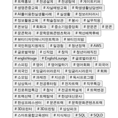
# 트랙홍보
# 전공설계
# 전공탐색
# 게이트키퍼
# 생명존중교육
# 자살예방교육
# 학생생활상담센터
# AI를이용한실생활사례
# 실생활
# 정보리터러시
# 정보활용교육
# 학술정보관
# 봉사
# 실무적응
# 온보딩
# 회화과
# 중소기업중앙회
# 문문콘
# 문콘
# 문콘학과
# 문학문화콘텐츠학과
# 짝선배짝후배
# 뷰티디자인매니지먼트학과
# 뷰티인의밤
# 국민취업지원제도
# 일경험
# 청년정책
# AWS
# 글로벌역량
# 신직업
# 창직
# 청년미래직진
# englishlouge
# EnglishLounge
# 글로벌라운지
# 스피킹
# 영어
# 영어말하기
# 영어회화
# 외국어
# 외국인
# 잉글리쉬라운지
# 잉글리시라운지
# 회화
# 소모임
# 과제전
# 지선관
# 독서프로그램
# 상상독서
# 전공튜터링
# 전자트랙
# 직무특강
# 진로취업특강
# 첨삭
# 전공트랙설계
# 트랙변경
# 트랙선택
# 트랙탐색
# 한성대신문사
# 한성프레스센터
# 문콘트랙
# 문학문화콘텐츠트랙
# 3D프린터
# 3D프린팅
# 상상파크
# 스마트융합교육센터
# 지식재산
# SQL
# SQLD